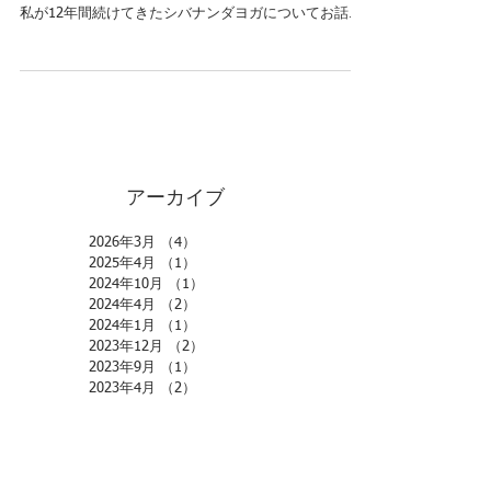
おはようございます。 水曜日午後と土曜日のシバナン
ダヨガ担当さおりです。 たくさんの流派があるヨガ。
私が12年間続けてきたシバナンダヨガについてお話し
してきた5回目ラストです。 スワミシバナンダの愛弟
子ヴィシュヌデバナンダが考えたシバナンダヨガは5つ
のポイントがあります。...
アーカイブ
2026年3月
（4）
4件の記事
2025年4月
（1）
1件の記事
2024年10月
（1）
1件の記事
2024年4月
（2）
2件の記事
2024年1月
（1）
1件の記事
2023年12月
（2）
2件の記事
2023年9月
（1）
1件の記事
2023年4月
（2）
2件の記事
2023年2月
（1）
1件の記事
2022年11月
（1）
1件の記事