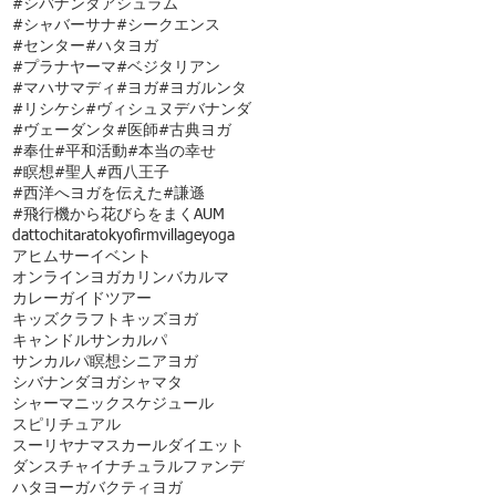
#シバナンダアシュラム
#シャバーサナ
#シークエンス
#センター
#ハタヨガ
#プラナヤーマ
#ベジタリアン
#マハサマディ
#ヨガ
#ヨガルンタ
#リシケシ
#ヴィシュヌデバナンダ
#ヴェーダンタ
#医師
#古典ヨガ
#奉仕
#平和活動
#本当の幸せ
#瞑想
#聖人
#西八王子
#西洋へヨガを伝えた
#謙遜
#飛行機から花びらをまく
AUM
dattochi
tara
tokyofirmvillage
yoga
アヒムサー
イベント
オンラインヨガ
カリンバ
カルマ
カレー
ガイドツアー
キッズクラフト
キッズヨガ
キャンドル
サンカルパ
サンカルパ瞑想
シニアヨガ
シバナンダヨガ
シャマタ
シャーマニック
スケジュール
スピリチュアル
スーリヤナマスカール
ダイエット
ダンス
チャイ
ナチュラルファンデ
ハタヨーガ
バクティヨガ