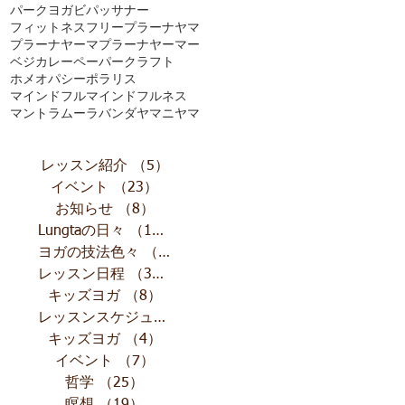
パークヨガ
ビパッサナー
フィットネス
フリー
プラーナヤマ
プラーナヤーマ
プラーナヤーマー
ベジカレー
ペーパークラフト
ホメオパシー
ポラリス
マインドフル
マインドフルネス
マントラ
ムーラバンダ
ヤマニヤマ
レッスン紹介
（5）
5件の記事
イベント
（23）
23件の記事
お知らせ
（8）
8件の記事
Lungtaの日々
（10）
10件の記事
ヨガの技法色々
（11）
11件の記事
レッスン日程
（32）
32件の記事
キッズヨガ
（8）
8件の記事
レッスンスケジュール
（13）
13件の記事
キッズヨガ
（4）
4件の記事
イベント
（7）
7件の記事
哲学
（25）
25件の記事