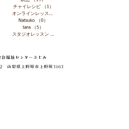
瞑想
（19）
19件の記事
チャイレシピ
（1）
1件の記事
オンラインレッスン
（4）
4件の記事
Natsuko
（0）
0件の記事
tara
（5）
5件の記事
スタジオレッスン
（1）
1件の記事
総合福祉センターふじみ
0112 山梨県上野原市上野原3163