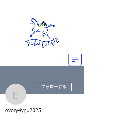
その他
フォローする
every4you2025
every4you2025