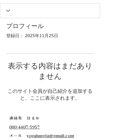
プロフィール
登録日： 2025年11月25日
表示する内容はまだあり
ません
このサイト会員が自己紹介を追加する
と、ここに表示されます。
連絡先 はるか
080-4407-5957
​メール
yogalungta@gmail.com