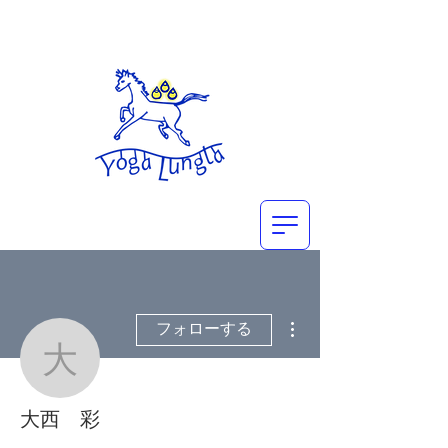
その他
フォローする
大西 彩
大西 彩