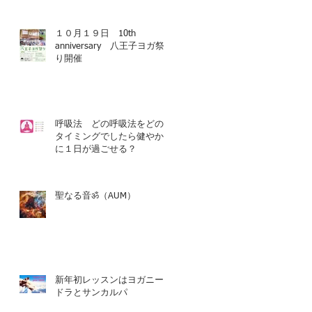
１０月１９日 10th
anniversary 八王子ヨガ祭
り開催
呼吸法 どの呼吸法をどの
タイミングでしたら健やか
に１日が過ごせる？
聖なる音ॐ（AUM）
新年初レッスンはヨガニー
ドラとサンカルパ