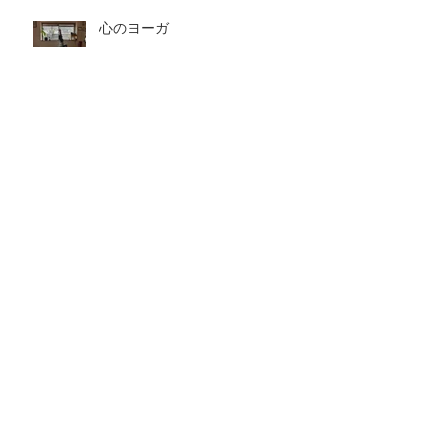
心のヨーガ
心の映画館
深呼吸ひとつで変わる世界。ヨガがくれる
心の余白
１０月１９日 10th
anniversary 八王子ヨガ祭り開
催