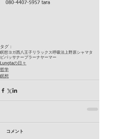
080-4407-5957 tara
タグ：
瞑想
ヨガ
西八王子
リラックス
呼吸法
上野原
シャマタ
ビパッサナー
プラーナヤーマー
Lungtaの日々
哲学
瞑想
コメント