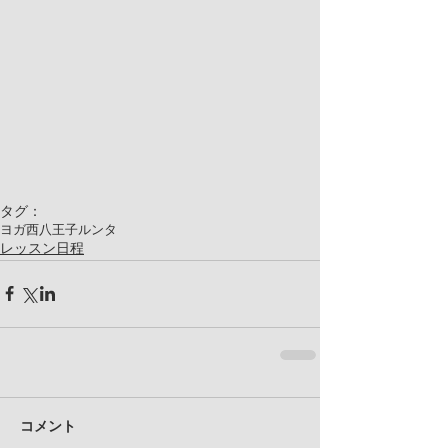
タグ：
ヨガ
西八王子
ルンタ
レッスン日程
コメント