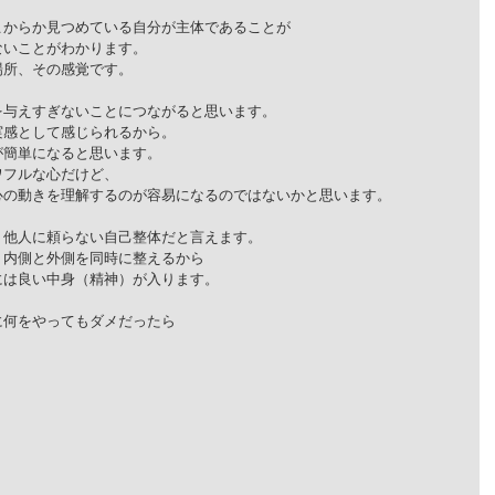
こからか見つめている自分が主体であることが
ないことがわかります。
場所、その感覚です。
を与えすぎないことにつながると思います。
実感として感じられるから。
が簡単になると思います。
ワフルな心だけど、
心の動きを理解するのが容易になるのではないかと思います。
、他人に頼らない自己整体だと言えます。
。内側と外側を同時に整えるから
には良い中身（精神）が入ります。
に何をやってもダメだったら
。