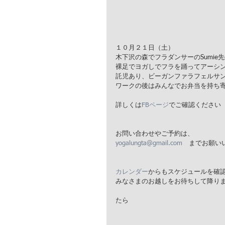
１０月２１日（土）
木下沢の森でフラダンサーのSumie
裸足でヨガしでフラを踊ってアーシ
託児あり、ビーガンファラフェルサ
ワークの後はみんなでお弁当を持ち
詳しくは
FBページ
でご確認ください
お問い合わせやご予約は、
yogalungta@gmail.com
　までお願い
カレンダー
からもスケジュールを確
みなさまのお越しをお待ちして降り
たら