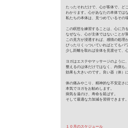
たったそれだけで、心が客体で、ど
わかります。心があなたの本体では
私たちの本体は、見つめているその
この瞑想を練習することは、心に力
なぜなら、心が主体ではないことが
この見方が浸透すれば、感情の処理
ぴったりくっついていればとてもパ
少し距離を取れば全体を見渡せて、
ヨガはエステやマッサージのように
整えるのは体だけではなく、内側も
効果も大きいのです。良い器（体）
体の痛みやこり、精神的な不安定さ
本気でヨガをお勧めします。
病気を遠のけ、寿命を延ばす。
そして最適な力加減を習得できます
１０月のスケジュール