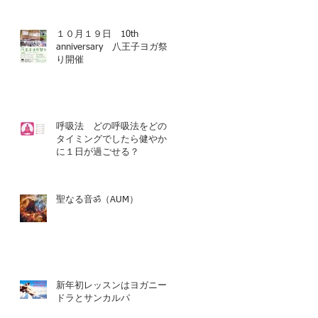
１０月１９日 10th
anniversary 八王子ヨガ祭
り開催
呼吸法 どの呼吸法をどの
タイミングでしたら健やか
に１日が過ごせる？
聖なる音ॐ（AUM）
新年初レッスンはヨガニー
ドラとサンカルパ