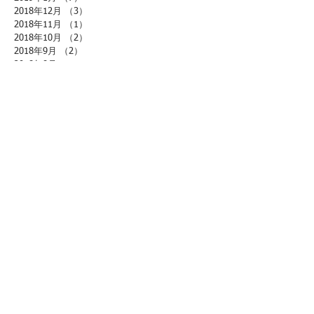
2018年12月
（3）
3件の記事
2018年11月
（1）
1件の記事
2018年10月
（2）
2件の記事
2018年9月
（2）
2件の記事
2018年8月
（1）
1件の記事
最新記事
ただ、気づくという練習
アヌロマヴィローマと心の映画館
瞑想
心のヨーガ