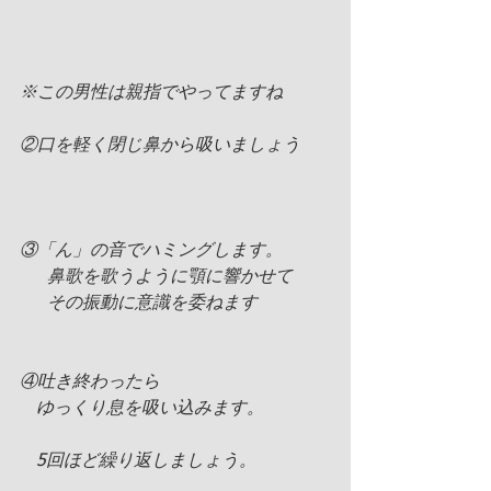
※この男性は親指でやってますね   
②口を軽く閉じ鼻から吸いましょう
③「ん」の音でハミングします。
     鼻歌を歌うように顎に響かせて 
     その振動に意識を委ねます
④吐き終わったら
   ゆっくり息を吸い込みます。 
   5回ほど繰り返しましょう。