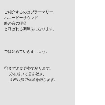
ご紹介するのは
ブラーマリー
、
ハニービーサウンド
蜂の音の呼吸 
と呼ばれる調氣法になります。
では始めていきましょう。
①
まず楽な姿勢で座ります。
    力を抜いて息を吐き、
    人差し指で両耳を閉じます。