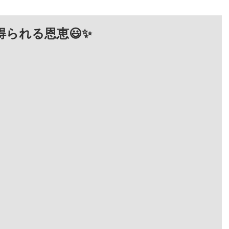
られる恩恵😃✨