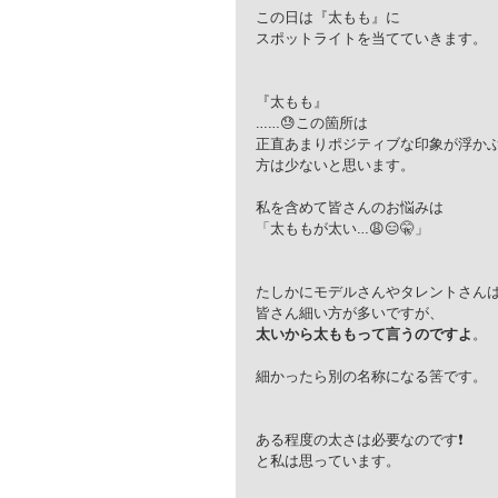
この日は『太もも』に
スポットライトを当てていきます。
『太もも』
……😓この箇所は
正直あまりポジティブな印象が浮か
方は少ないと思います。 
私を含めて皆さんのお悩みは
「太ももが太い…😩😑🤫」
たしかにモデルさんやタレントさん
皆さん細い方が多いですが、
太いから太ももって言うのですよ
。
細かったら別の名称になる筈です。
ある程度の太さは必要なのです❗️
と私は思っています。