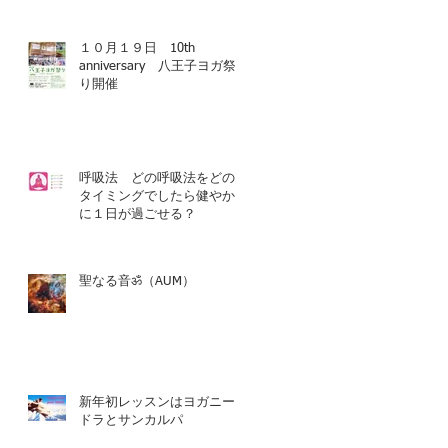
１０月１９日 10th
anniversary 八王子ヨガ祭
り開催
呼吸法 どの呼吸法をどの
タイミングでしたら健やか
に１日が過ごせる？
聖なる音ॐ（AUM）
新年初レッスンはヨガニー
ドラとサンカルパ