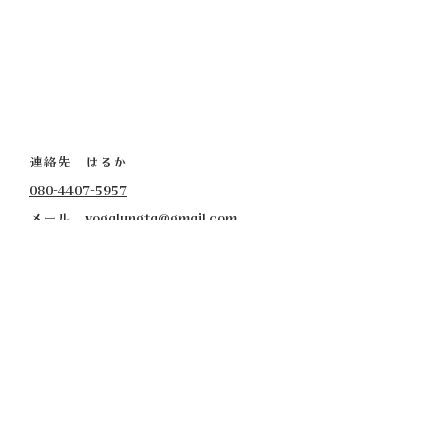
連絡先 はるか
080-4407-5957
​メール
yogalungta@gmail.com
高尾チャパティハウス
JR高尾駅から徒歩15分
京王線高尾山口駅から徒歩１０分
住所詳細は予約確定後にお知らせします。
上野原
上野原総合福祉センターふじみ