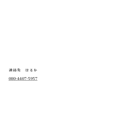
連絡先 はるか
080-4407-5957
​メール
yogalungta@gmail.com
高尾チャパティハウス
JR高尾駅から徒歩15分
京王線高尾山口駅から徒歩１０分
住所詳細は予約確定後にお知らせします。