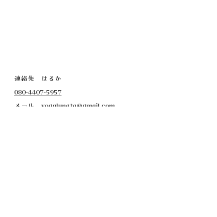
連絡先 はるか
080-4407-5957
​メール
yogalungta@gmail.com
高尾チャパティハウス
JR高尾駅から徒歩15分
京王線高尾山口駅から徒歩１０分
住所詳細は予約確定後にお知らせします。
上野原
上野原総合福祉センターふじみ