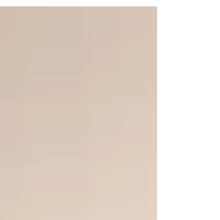
しでしょうか？ 心の動き、思考の流れは、まるで空模
様のようです。 晴れていて澄んだ空も 時に雲が立ち上
がり 雨を降らせたり...