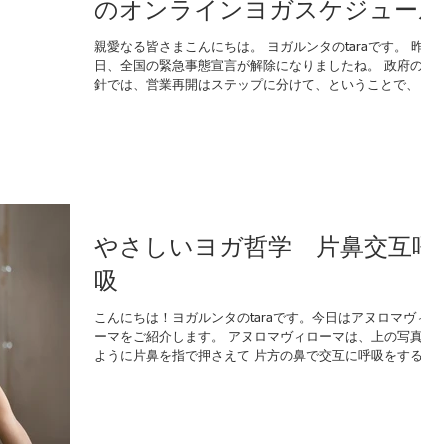
のオンラインヨガスケジュール
親愛なる皆さまこんにちは。 ヨガルンタのtaraです。 昨
日、全国の緊急事態宣言が解除になりましたね。 政府の指
針では、営業再開はステップに分けて、ということで、 ス
ポーツジムやヨガ教室は、ステップ２のカテゴリに入り、
今月末に営業を再開して良いか否かが発表されます。...
やさしいヨガ哲学 片鼻交互呼
吸
こんにちは！ヨガルンタのtaraです。今日はアヌロマヴィロ
ーマをご紹介します。 アヌロマヴィローマは、上の写真の
ように片鼻を指で押さえて 片方の鼻で交互に呼吸をする呼
吸法です。 みなさん、ふだん人間は二つの鼻で交互に呼吸
しているって知ってましたか？...