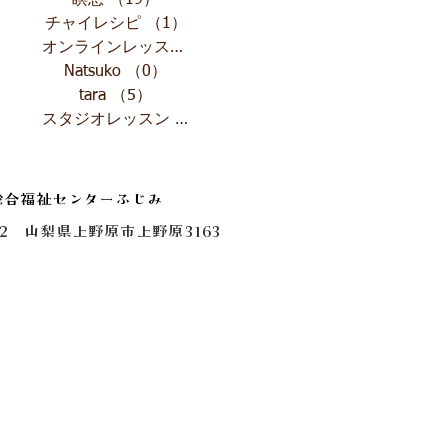
瞑想
（19）
19件の記事
チャイレシピ
（1）
1件の記事
オンラインレッスン
（4）
4件の記事
Natsuko
（0）
0件の記事
tara
（5）
5件の記事
スタジオレッスン
（1）
1件の記事
総合福祉センターふじみ
0112 山梨県上野原市上野原3163