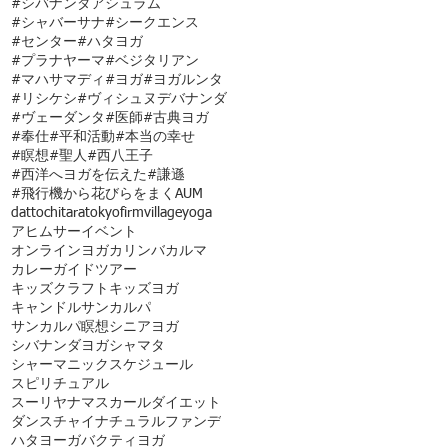
#シバナンダアシュラム
#シャバーサナ
#シークエンス
#センター
#ハタヨガ
#プラナヤーマ
#ベジタリアン
#マハサマディ
#ヨガ
#ヨガルンタ
#リシケシ
#ヴィシュヌデバナンダ
#ヴェーダンタ
#医師
#古典ヨガ
#奉仕
#平和活動
#本当の幸せ
#瞑想
#聖人
#西八王子
#西洋へヨガを伝えた
#謙遜
#飛行機から花びらをまく
AUM
dattochi
tara
tokyofirmvillage
yoga
アヒムサー
イベント
オンラインヨガ
カリンバ
カルマ
カレー
ガイドツアー
キッズクラフト
キッズヨガ
キャンドル
サンカルパ
サンカルパ瞑想
シニアヨガ
シバナンダヨガ
シャマタ
シャーマニック
スケジュール
スピリチュアル
スーリヤナマスカール
ダイエット
ダンス
チャイ
ナチュラルファンデ
ハタヨーガ
バクティヨガ