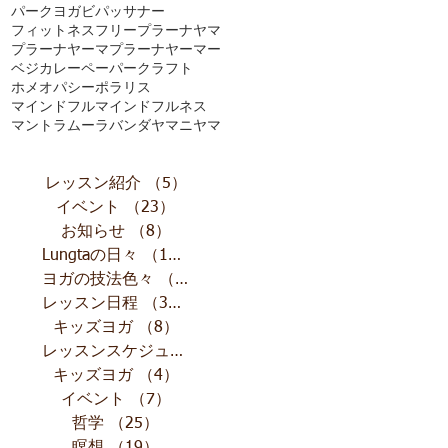
パークヨガ
ビパッサナー
フィットネス
フリー
プラーナヤマ
プラーナヤーマ
プラーナヤーマー
ベジカレー
ペーパークラフト
ホメオパシー
ポラリス
マインドフル
マインドフルネス
マントラ
ムーラバンダ
ヤマニヤマ
レッスン紹介
（5）
5件の記事
イベント
（23）
23件の記事
お知らせ
（8）
8件の記事
Lungtaの日々
（10）
10件の記事
ヨガの技法色々
（11）
11件の記事
レッスン日程
（32）
32件の記事
キッズヨガ
（8）
8件の記事
レッスンスケジュール
（13）
13件の記事
キッズヨガ
（4）
4件の記事
イベント
（7）
7件の記事
哲学
（25）
25件の記事