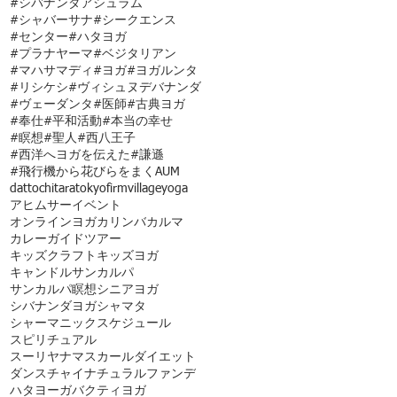
#シバナンダアシュラム
#シャバーサナ
#シークエンス
#センター
#ハタヨガ
#プラナヤーマ
#ベジタリアン
#マハサマディ
#ヨガ
#ヨガルンタ
#リシケシ
#ヴィシュヌデバナンダ
#ヴェーダンタ
#医師
#古典ヨガ
#奉仕
#平和活動
#本当の幸せ
#瞑想
#聖人
#西八王子
#西洋へヨガを伝えた
#謙遜
#飛行機から花びらをまく
AUM
dattochi
tara
tokyofirmvillage
yoga
アヒムサー
イベント
オンラインヨガ
カリンバ
カルマ
カレー
ガイドツアー
キッズクラフト
キッズヨガ
キャンドル
サンカルパ
サンカルパ瞑想
シニアヨガ
シバナンダヨガ
シャマタ
シャーマニック
スケジュール
スピリチュアル
スーリヤナマスカール
ダイエット
ダンス
チャイ
ナチュラルファンデ
ハタヨーガ
バクティヨガ