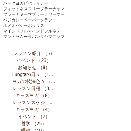
パークヨガ
ビパッサナー
フィットネス
フリー
プラーナヤマ
プラーナヤーマ
プラーナヤーマー
ベジカレー
ペーパークラフト
ホメオパシー
ポラリス
マインドフル
マインドフルネス
マントラ
ムーラバンダ
ヤマニヤマ
レッスン紹介
（5）
5件の記事
イベント
（23）
23件の記事
お知らせ
（8）
8件の記事
Lungtaの日々
（10）
10件の記事
ヨガの技法色々
（11）
11件の記事
レッスン日程
（32）
32件の記事
キッズヨガ
（8）
8件の記事
レッスンスケジュール
（13）
13件の記事
キッズヨガ
（4）
4件の記事
イベント
（7）
7件の記事
哲学
（25）
25件の記事