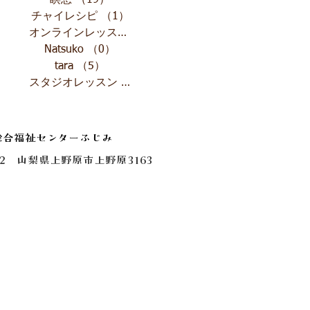
瞑想
（19）
19件の記事
チャイレシピ
（1）
1件の記事
オンラインレッスン
（4）
4件の記事
Natsuko
（0）
0件の記事
tara
（5）
5件の記事
スタジオレッスン
（1）
1件の記事
総合福祉センターふじみ
0112 山梨県上野原市上野原3163