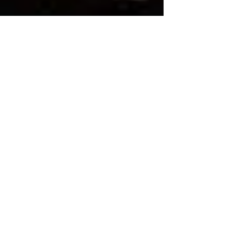
ココロとカラダにゆとりを
作ろう
こんにちは。八王子・上野原ヨガルンタのたらです。
ヨガとは... 緩めて、流すこと。 それは心と体を同じよ
うに。 体は... 筋肉を働かせて(緊張) 少し休み緩ませる