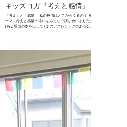
キッズヨガ『考えと感情』
「考え」と「感情」 私の感情はどこからくるの？ をテ
ーマに考えと感情の違いをみんなで話し合いました。
(ある場面の例を出して) あのアスレチックのある公園
に遊びに行こうかな→考えが生まれる ワクワク！→感
情が生まれる 勉強しなくちゃ→考え いやだなぁ→感情
...