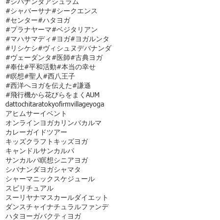
#シバナンダアシュラム
#シャバーサナ
#シークエンス
#センター
#ハタヨガ
#プラナヤーマ
#ベジタリアン
#マハサマディ
#ヨガ
#ヨガルンタ
#リシケシ
#ヴィシュヌデバナンダ
#ヴェーダンタ
#医師
#古典ヨガ
#奉仕
#平和活動
#本当の幸せ
#瞑想
#聖人
#西八王子
#西洋へヨガを伝えた
#謙遜
#飛行機から花びらをまく
AUM
dattochi
tara
tokyofirmvillage
yoga
アヒムサー
イベント
オンラインヨガ
カリンバ
カルマ
カレー
ガイドツアー
キッズクラフト
キッズヨガ
キャンドル
サンカルパ
サンカルパ瞑想
シニアヨガ
シバナンダヨガ
シャマタ
シャーマニック
スケジュール
スピリチュアル
スーリヤナマスカール
ダイエット
ダンス
チャイ
ナチュラルファンデ
ハタヨーガ
バクティヨガ