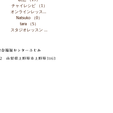
瞑想
（19）
19件の記事
チャイレシピ
（1）
1件の記事
オンラインレッスン
（4）
4件の記事
Natsuko
（0）
0件の記事
tara
（5）
5件の記事
スタジオレッスン
（1）
1件の記事
総合福祉センターふじみ
0112 山梨県上野原市上野原3163