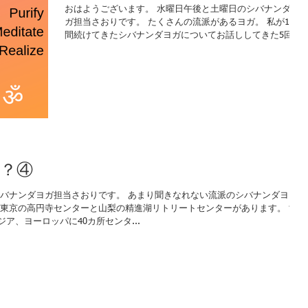
おはようございます。 水曜日午後と土曜日のシバナンダヨ
ガ担当さおりです。 たくさんの流派があるヨガ。 私が12年
間続けてきたシバナンダヨガについてお話ししてきた5回目
ラストです。 スワミシバナンダの愛弟子ヴィシュヌデバナ
ンダが考えたシバナンダヨガは5つのポイントがありま
す。...
？④
シバナンダヨガ担当さおりです。 あまり聞きなれない流派のシバナンダヨガ
は東京の高円寺センターと山梨の精進湖リトリートセンターがあります。 世
ア、ヨーロッパに40カ所センタ...