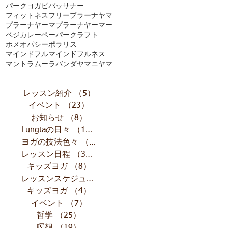
パークヨガ
ビパッサナー
フィットネス
フリー
プラーナヤマ
プラーナヤーマ
プラーナヤーマー
ベジカレー
ペーパークラフト
ホメオパシー
ポラリス
マインドフル
マインドフルネス
マントラ
ムーラバンダ
ヤマニヤマ
レッスン紹介
（5）
5件の記事
イベント
（23）
23件の記事
お知らせ
（8）
8件の記事
Lungtaの日々
（10）
10件の記事
ヨガの技法色々
（11）
11件の記事
レッスン日程
（32）
32件の記事
キッズヨガ
（8）
8件の記事
レッスンスケジュール
（13）
13件の記事
キッズヨガ
（4）
4件の記事
イベント
（7）
7件の記事
哲学
（25）
25件の記事