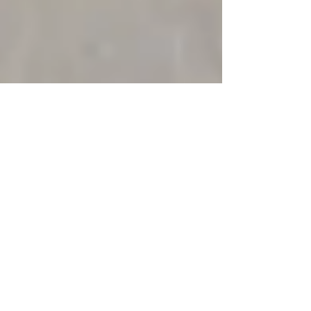
暑い日の呼吸法シータリー/
シートカリー
こんにちは！ 暑い日々が続きますね〜。 暑いと頭がぼ
ーっとして、身体もほてり、元気もでませんよね！ そ