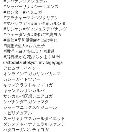
#シバナンダアシュラム
#シャバーサナ
#シークエンス
#センター
#ハタヨガ
#プラナヤーマ
#ベジタリアン
#マハサマディ
#ヨガ
#ヨガルンタ
#リシケシ
#ヴィシュヌデバナンダ
#ヴェーダンタ
#医師
#古典ヨガ
#奉仕
#平和活動
#本当の幸せ
#瞑想
#聖人
#西八王子
#西洋へヨガを伝えた
#謙遜
#飛行機から花びらをまく
AUM
dattochi
tara
tokyofirmvillage
yoga
アヒムサー
イベント
オンラインヨガ
カリンバ
カルマ
カレー
ガイドツアー
キッズクラフト
キッズヨガ
キャンドル
サンカルパ
サンカルパ瞑想
シニアヨガ
シバナンダヨガ
シャマタ
シャーマニック
スケジュール
スピリチュアル
スーリヤナマスカール
ダイエット
ダンス
チャイ
ナチュラルファンデ
ハタヨーガ
バクティヨガ