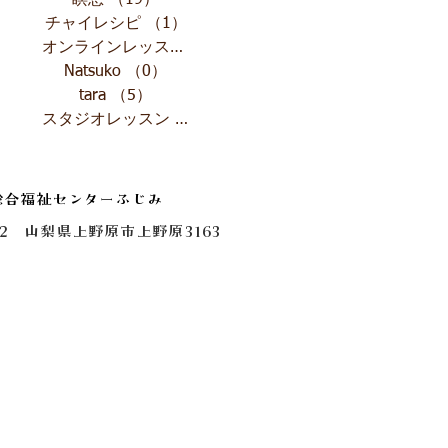
瞑想
（19）
19件の記事
チャイレシピ
（1）
1件の記事
オンラインレッスン
（4）
4件の記事
Natsuko
（0）
0件の記事
tara
（5）
5件の記事
スタジオレッスン
（1）
1件の記事
総合福祉センターふじみ
0112 山梨県上野原市上野原3163