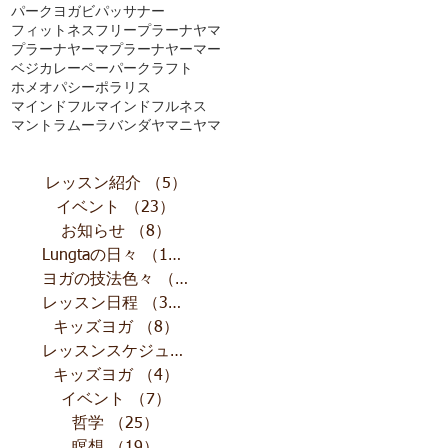
パークヨガ
ビパッサナー
フィットネス
フリー
プラーナヤマ
プラーナヤーマ
プラーナヤーマー
ベジカレー
ペーパークラフト
ホメオパシー
ポラリス
マインドフル
マインドフルネス
マントラ
ムーラバンダ
ヤマニヤマ
レッスン紹介
（5）
5件の記事
イベント
（23）
23件の記事
お知らせ
（8）
8件の記事
Lungtaの日々
（10）
10件の記事
ヨガの技法色々
（11）
11件の記事
レッスン日程
（32）
32件の記事
キッズヨガ
（8）
8件の記事
レッスンスケジュール
（13）
13件の記事
キッズヨガ
（4）
4件の記事
イベント
（7）
7件の記事
哲学
（25）
25件の記事