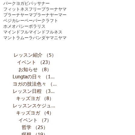
パークヨガ
ビパッサナー
フィットネス
フリー
プラーナヤマ
プラーナヤーマ
プラーナヤーマー
ベジカレー
ペーパークラフト
ホメオパシー
ポラリス
マインドフル
マインドフルネス
マントラ
ムーラバンダ
ヤマニヤマ
レッスン紹介
（5）
5件の記事
イベント
（23）
23件の記事
お知らせ
（8）
8件の記事
Lungtaの日々
（10）
10件の記事
ヨガの技法色々
（11）
11件の記事
レッスン日程
（32）
32件の記事
キッズヨガ
（8）
8件の記事
レッスンスケジュール
（13）
13件の記事
キッズヨガ
（4）
4件の記事
イベント
（7）
7件の記事
哲学
（25）
25件の記事