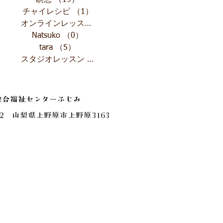
瞑想
（19）
19件の記事
チャイレシピ
（1）
1件の記事
オンラインレッスン
（4）
4件の記事
Natsuko
（0）
0件の記事
tara
（5）
5件の記事
スタジオレッスン
（1）
1件の記事
総合福祉センターふじみ
0112 山梨県上野原市上野原3163