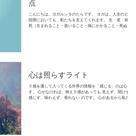
点
こんにちは。ヨガルンタのたらです。 ヨガは、人生のどの
段階においても、私たちを支えてくれます。 生・老・病・
死（生まれること・老いること・病にかかること・死ぬこ
と）はお釈迦さまが説いた四大苦です。 地球に生まれた全
ての存在が、この４つの苦しみから逃れることはできませ
ん。...
心は照らすライト
５感を通して入ってくる外界の情報を「感じる」のは心で
す。 心がなければ、例え５感があっても 見えず、聞けず、
感じず、味わえず、香れない のです。 心があるから私たち
は 見て美しいと感じ 触れて気持ちが良いと感じ 食べて美味
しいと感じ 美しい旋律を聴いて感動する のです。 ...