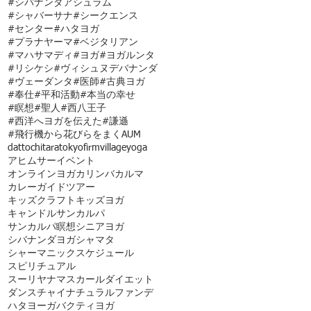
#シバナンダアシュラム
#シャバーサナ
#シークエンス
#センター
#ハタヨガ
#プラナヤーマ
#ベジタリアン
#マハサマディ
#ヨガ
#ヨガルンタ
#リシケシ
#ヴィシュヌデバナンダ
#ヴェーダンタ
#医師
#古典ヨガ
#奉仕
#平和活動
#本当の幸せ
#瞑想
#聖人
#西八王子
#西洋へヨガを伝えた
#謙遜
#飛行機から花びらをまく
AUM
dattochi
tara
tokyofirmvillage
yoga
アヒムサー
イベント
オンラインヨガ
カリンバ
カルマ
カレー
ガイドツアー
キッズクラフト
キッズヨガ
キャンドル
サンカルパ
サンカルパ瞑想
シニアヨガ
シバナンダヨガ
シャマタ
シャーマニック
スケジュール
スピリチュアル
スーリヤナマスカール
ダイエット
ダンス
チャイ
ナチュラルファンデ
ハタヨーガ
バクティヨガ