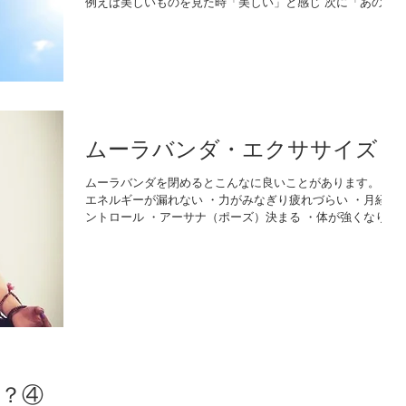
例えば美しいものを見た時「美しい」と感じ 次に「あの美
しいものが欲しい」と、思考は連鎖していきます。 そのよ
うな思考の流れは、繰り返されるたびに強くなってゆき...
ムーラバンダ・エクササイズ
ムーラバンダを閉めるとこんなに良いことがあります。 ・
エネルギーが漏れない ・力がみなぎり疲れづらい ・月経コ
ントロール ・アーサナ（ポーズ）決まる ・体が強くなり、
病気を免れる ムーラバンダとは？ エネルギーの軌道は、尾
骶骨から頭のてっぺんにかけて通っていて、その軌道に７...
？④