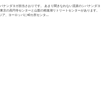
シバナンダヨガ担当さおりです。 あまり聞きなれない流派のシバナンダヨガ
は東京の高円寺センターと山梨の精進湖リトリートセンターがあります。 世
ア、ヨーロッパに40カ所センタ...