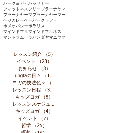
パークヨガ
ビパッサナー
フィットネス
フリー
プラーナヤマ
プラーナヤーマ
プラーナヤーマー
ベジカレー
ペーパークラフト
ホメオパシー
ポラリス
マインドフル
マインドフルネス
マントラ
ムーラバンダ
ヤマニヤマ
レッスン紹介
（5）
5件の記事
イベント
（23）
23件の記事
お知らせ
（8）
8件の記事
Lungtaの日々
（10）
10件の記事
ヨガの技法色々
（11）
11件の記事
レッスン日程
（32）
32件の記事
キッズヨガ
（8）
8件の記事
レッスンスケジュール
（13）
13件の記事
キッズヨガ
（4）
4件の記事
イベント
（7）
7件の記事
哲学
（25）
25件の記事