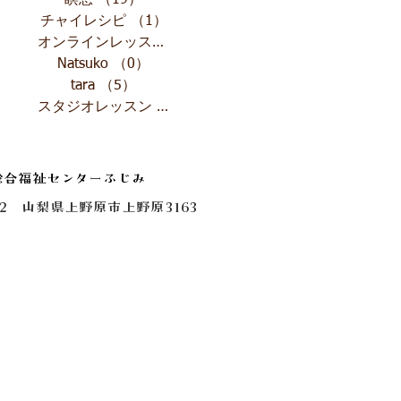
瞑想
（19）
19件の記事
チャイレシピ
（1）
1件の記事
オンラインレッスン
（4）
4件の記事
Natsuko
（0）
0件の記事
tara
（5）
5件の記事
スタジオレッスン
（1）
1件の記事
総合福祉センターふじみ
0112 山梨県上野原市上野原3163