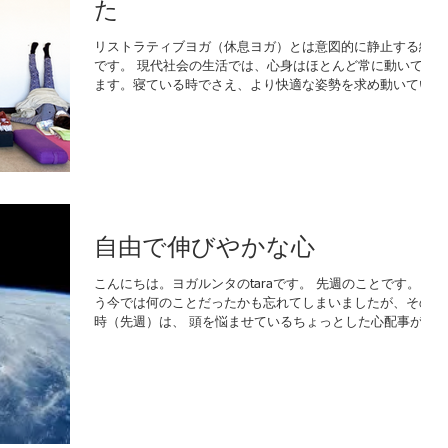
た
リストラティブヨガ（休息ヨガ）とは意図的に静止する練習
です。 現代社会の生活では、心身はほとんど常に動いてい
ます。寝ている時でさえ、より快適な姿勢を求め動いていま
す。 リストラティブヨガは、横になってじっとしている、
というシンプルな対処法です。...
自由で伸びやかな心
こんにちは。ヨガルンタのtaraです。 先週のことです。 も
う今では何のことだったかも忘れてしまいましたが、その当
時（先週）は、 頭を悩ませているちょっとした心配事があ
りました。 レッスンのため、八王子へと向かう車の中で、
ふと気がつくと、我が心は猛烈に心配事の心配をしていま...