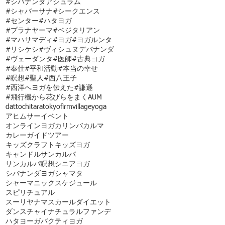
#シバナンダアシュラム
#シャバーサナ
#シークエンス
#センター
#ハタヨガ
#プラナヤーマ
#ベジタリアン
#マハサマディ
#ヨガ
#ヨガルンタ
#リシケシ
#ヴィシュヌデバナンダ
#ヴェーダンタ
#医師
#古典ヨガ
#奉仕
#平和活動
#本当の幸せ
#瞑想
#聖人
#西八王子
#西洋へヨガを伝えた
#謙遜
#飛行機から花びらをまく
AUM
dattochi
tara
tokyofirmvillage
yoga
アヒムサー
イベント
オンラインヨガ
カリンバ
カルマ
カレー
ガイドツアー
キッズクラフト
キッズヨガ
キャンドル
サンカルパ
サンカルパ瞑想
シニアヨガ
シバナンダヨガ
シャマタ
シャーマニック
スケジュール
スピリチュアル
スーリヤナマスカール
ダイエット
ダンス
チャイ
ナチュラルファンデ
ハタヨーガ
バクティヨガ