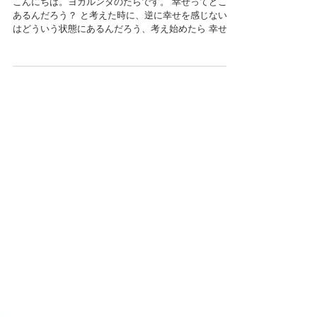
幸せってどこにある？
こんにちは。ヨガルンタのたらです。 幸せってどこに
あるんだろう？ と考えた時に、逆に幸せを感じない時
はどういう状態にあるんだろう、考え始めたら 幸せを
感じられない時、そこにあるのは感情です。 怒りだっ
たり、悲しみだったり、失望感であったり、羞恥心で
あったり。...