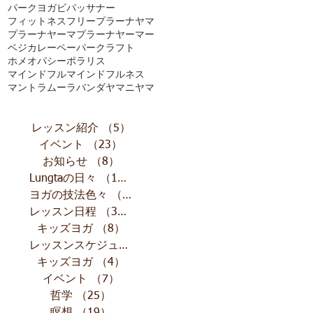
パークヨガ
ビパッサナー
フィットネス
フリー
プラーナヤマ
プラーナヤーマ
プラーナヤーマー
ベジカレー
ペーパークラフト
ホメオパシー
ポラリス
マインドフル
マインドフルネス
マントラ
ムーラバンダ
ヤマニヤマ
レッスン紹介
（5）
5件の記事
イベント
（23）
23件の記事
お知らせ
（8）
8件の記事
Lungtaの日々
（10）
10件の記事
ヨガの技法色々
（11）
11件の記事
レッスン日程
（32）
32件の記事
キッズヨガ
（8）
8件の記事
レッスンスケジュール
（13）
13件の記事
キッズヨガ
（4）
4件の記事
イベント
（7）
7件の記事
哲学
（25）
25件の記事