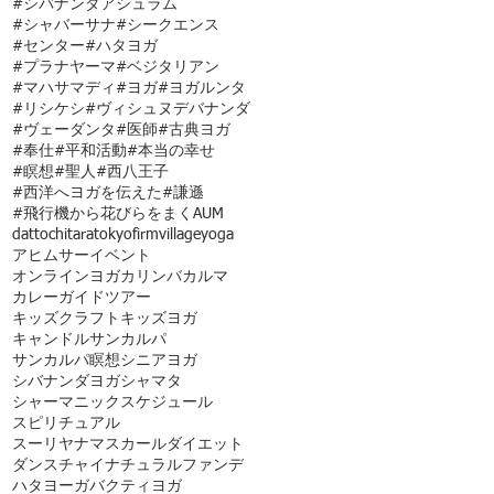
#シバナンダアシュラム
#シャバーサナ
#シークエンス
#センター
#ハタヨガ
#プラナヤーマ
#ベジタリアン
#マハサマディ
#ヨガ
#ヨガルンタ
#リシケシ
#ヴィシュヌデバナンダ
#ヴェーダンタ
#医師
#古典ヨガ
#奉仕
#平和活動
#本当の幸せ
#瞑想
#聖人
#西八王子
#西洋へヨガを伝えた
#謙遜
#飛行機から花びらをまく
AUM
dattochi
tara
tokyofirmvillage
yoga
アヒムサー
イベント
オンラインヨガ
カリンバ
カルマ
カレー
ガイドツアー
キッズクラフト
キッズヨガ
キャンドル
サンカルパ
サンカルパ瞑想
シニアヨガ
シバナンダヨガ
シャマタ
シャーマニック
スケジュール
スピリチュアル
スーリヤナマスカール
ダイエット
ダンス
チャイ
ナチュラルファンデ
ハタヨーガ
バクティヨガ