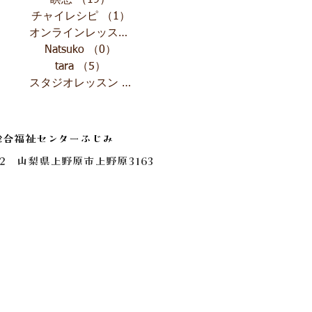
瞑想
（19）
19件の記事
チャイレシピ
（1）
1件の記事
オンラインレッスン
（4）
4件の記事
Natsuko
（0）
0件の記事
tara
（5）
5件の記事
スタジオレッスン
（1）
1件の記事
総合福祉センターふじみ
0112 山梨県上野原市上野原3163